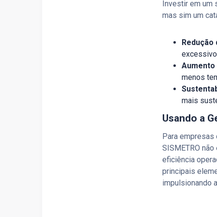
Investir em um 
mas sim um cata
Redução 
excessivo
Aumento 
menos tem
Sustentab
mais sust
Usando a G
Para empresas 
SISMETRO não é 
eficiência opera
principais elem
impulsionando a