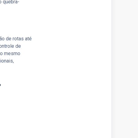
o quebra-
ão de rotas até
ontrole de
 ao mesmo
ionais,
?