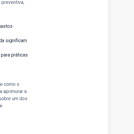
preventiva,
gastos
da significam
para práticas
re como o
a aprimorar a
e sobre um dos
 e