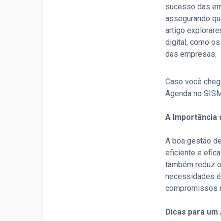
sucesso das emp
assegurando que
artigo explorar
digital, como o
das empresas.
Caso você cheg
Agenda no SISME
A Importância
A boa gestão de
eficiente e efi
também reduz o 
necessidades é 
compromissos n
Dicas para um