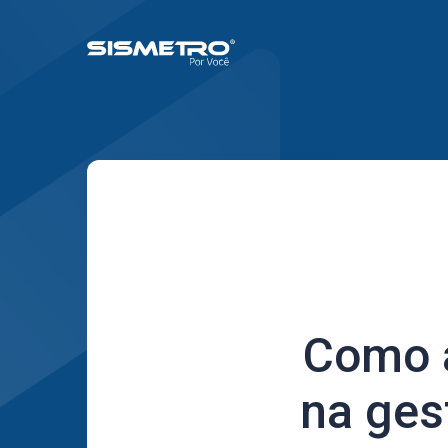
Como 
na ges