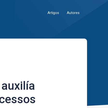
Artigos
Autores
uxilía
ocessos