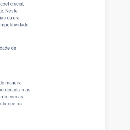
pel crucial,
te. Neste
ias da era
ompetitividade
idade de
 de maneira
coordenada, mas
cordo com as
ntir que os