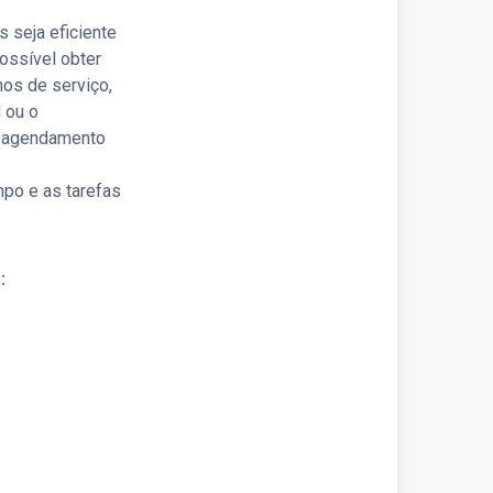
 seja eficiente
ossível obter
nos de serviço,
 ou o
o agendamento
mpo e as tarefas
: